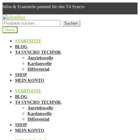
Infos & Ersatzteile passend für den T4 Syncro
Zur
Zum
Navigation
Inhalt
Suchen
Suchen
springen
springen
nach:
Menü
STARTSEITE
BLOG
T4 SYNCRO TECHNIK
Antriebswelle
Kardanwelle
Differential
SHOP
MEIN KONTO
STARTSEITE
BLOG
T4 SYNCRO TECHNIK
Antriebswelle
Kardanwelle
Differential
SHOP
MEIN KONTO