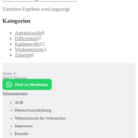
Einzelnes Ergebnis wird angezeigt
Kategorien
8
Antriebswelle
8
37
Produkte
Differential
37
Produkte
12
Kardanwelle
12
Produkte
3
Winkelgetriebe
3
6
Produkte
Zubehör
6
Produkte
Oststr. 1
99427 Weimar
info@allradbus.com
Informationen
AGB
Datenschutzerklärung
Widerrufsrecht für Verbraucher
Impressum
Kontakt