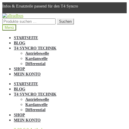
Infos & Ersatzteile passend für den T4 Syncro
Zur
Zum
Navigation
Inhalt
Suchen
Suchen
springen
springen
nach:
Menü
STARTSEITE
BLOG
T4 SYNCRO TECHNIK
Antriebswelle
Kardanwelle
Differential
SHOP
MEIN KONTO
STARTSEITE
BLOG
T4 SYNCRO TECHNIK
Antriebswelle
Kardanwelle
Differential
SHOP
MEIN KONTO